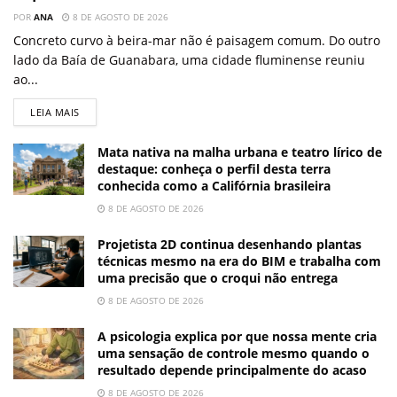
POR
ANA
8 DE AGOSTO DE 2026
Concreto curvo à beira-mar não é paisagem comum. Do outro
lado da Baía de Guanabara, uma cidade fluminense reuniu
ao...
LEIA MAIS
Mata nativa na malha urbana e teatro lírico de
destaque: conheça o perfil desta terra
conhecida como a Califórnia brasileira
8 DE AGOSTO DE 2026
Projetista 2D continua desenhando plantas
técnicas mesmo na era do BIM e trabalha com
uma precisão que o croqui não entrega
8 DE AGOSTO DE 2026
A psicologia explica por que nossa mente cria
uma sensação de controle mesmo quando o
resultado depende principalmente do acaso
8 DE AGOSTO DE 2026