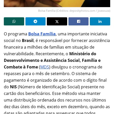
Bolsa Família (Créditos: depositphotos.com / joasouza)
O programa
Bolsa Família
, uma importante iniciativa
social no
Brasil
, é responsável por fornecer assistência
financeira a milhões de famílias em situação de
vulnerabilidade. Recentemente, o
Ministério do
Desenvolvimento e Assistência Social, Família e
Combate à Fome
(
MDS
) divulgou o cronograma de
repasses para o mês de setembro. O sistema de
pagamento é organizado de acordo com o dígito final
do
NIS
(Número de Identificação Social) presente no
cartão dos beneficiários. Esse método visa manter
uma distribuição ordenada dos recursos nos últimos
dez dias úteis do mês, exceto em dezembro, quando as
datas são adiantadas para assegurar que todos