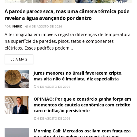
A parede parece seca, mas uma câmera térmica pode
revelar a água avançando por dentro
POR
INGRID
6 DE AGOSTO DE 2026
A termografia em imóveis registra diferenças de temperatura
na superfície de paredes, pisos, tetos e componentes
elétricos. Esses padrões podem...
LEIA MAIS
Juros menores no Brasil favorecem cripto,
mas alta não é imediata, diz especialista
6 DE AGOSTO DE 2026
OPINIÃO: Por que o consórcio ganha força em
momentos de cautela econômica com crédito
caro e inflação persistente
6 DE AGOSTO DE 2026
Morning Call: Mercados oscilam com fraqueza
no setor de tecnologia e expectativa por