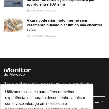
acordo entre EUA e Irã
6 DE AGOSTO DE 2026
A casa pode criar mofo mesmo sem
vazamento quando o ar úmido não encontra
saída
6 DE AGOSTO DE 2026
Notícias, análises e dados para você tomar as melhores decisões.
Utilizamos cookies para oferecer melhor
Navegue no site
experiência, melhorar o desempenho, analisar
Últimas notícias
Quem somos
E-books gratuitos
Cursos
como você interage em nosso site e
Política de privacidade