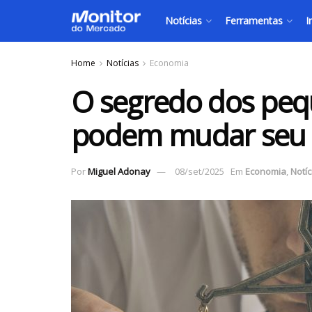
Notícias
Ferramentas
I
Home
Notícias
Economia
O segredo dos peq
podem mudar seu 
Por
Miguel Adonay
08/set/2025
Em
Economia
,
Notíc