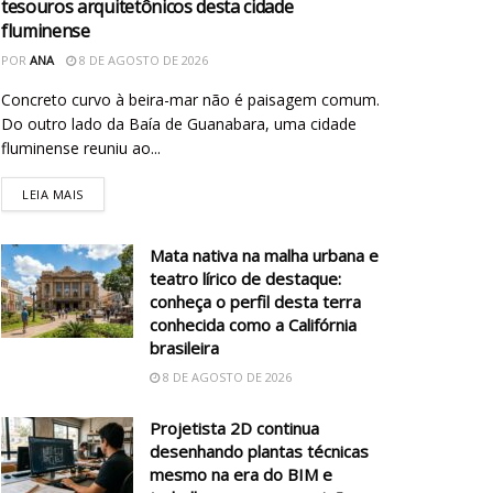
tesouros arquitetônicos desta cidade
fluminense
POR
ANA
8 DE AGOSTO DE 2026
Concreto curvo à beira-mar não é paisagem comum.
Do outro lado da Baía de Guanabara, uma cidade
fluminense reuniu ao...
LEIA MAIS
Mata nativa na malha urbana e
teatro lírico de destaque:
conheça o perfil desta terra
conhecida como a Califórnia
brasileira
8 DE AGOSTO DE 2026
Projetista 2D continua
desenhando plantas técnicas
mesmo na era do BIM e