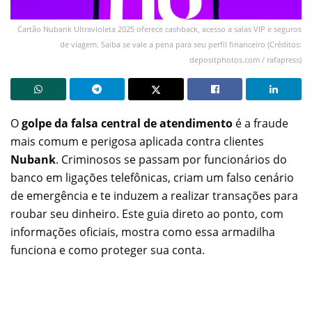
Cartão Nubank Ultravioleta 2025 oferece cashback, acesso a salas VIP e seguros
de viagem. Saiba se vale a pena para seu perfil financeiro (Créditos:
depositphotos.com / rafapress)
O
golpe da falsa central de atendimento
é a fraude
mais comum e perigosa aplicada contra clientes
Nubank
. Criminosos se passam por funcionários do
banco em ligações telefônicas, criam um falso cenário
de emergência e te induzem a realizar transações para
roubar seu dinheiro. Este guia direto ao ponto, com
informações oficiais, mostra como essa armadilha
funciona e como proteger sua conta.