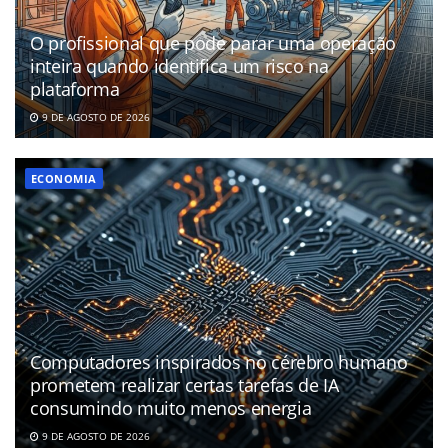
O profissional que pode parar uma operação
inteira quando identifica um risco na
plataforma
9 DE AGOSTO DE 2026
ECONOMIA
Computadores inspirados no cérebro humano
prometem realizar certas tarefas de IA
consumindo muito menos energia
9 DE AGOSTO DE 2026