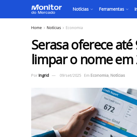
Notícias
Ferramentas
I
Home
Notícias
Economia
Serasa oferece até
limpar o nome em
Por
Ingrid
09/set/2025
Em
Economia
,
Notícias