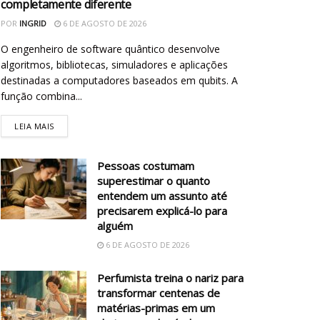
completamente diferente
POR
INGRID
6 DE AGOSTO DE 2026
O engenheiro de software quântico desenvolve
algoritmos, bibliotecas, simuladores e aplicações
destinadas a computadores baseados em qubits. A
função combina...
LEIA MAIS
Pessoas costumam
superestimar o quanto
entendem um assunto até
precisarem explicá-lo para
alguém
6 DE AGOSTO DE 2026
Perfumista treina o nariz para
transformar centenas de
matérias-primas em um