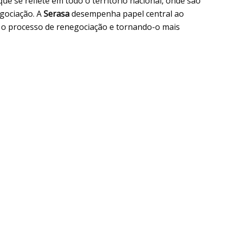
 que se reflete em todo o território nacional, onde são
egociação. A
Serasa
desempenha papel central ao
o o processo de renegociação e tornando-o mais