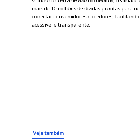
solucionar
cerca de 830 mil débitos
, realidade
mais de 10 milhões de dívidas prontas para n
conectar consumidores e credores, facilitand
acessível e transparente.
Veja também