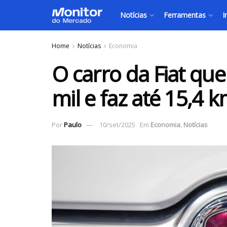
Notícias
Ferramentas
I
Home
Notícias
Economia
O carro da Fiat qu
mil e faz até 15,4 k
Por
Paulo
10/set/2025
Em
Economia
,
Notícias