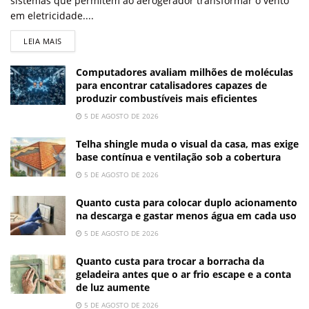
sistemas que permitem ao aerogerador transformar o vento
em eletricidade....
LEIA MAIS
Computadores avaliam milhões de moléculas
para encontrar catalisadores capazes de
produzir combustíveis mais eficientes
5 DE AGOSTO DE 2026
Telha shingle muda o visual da casa, mas exige
base contínua e ventilação sob a cobertura
5 DE AGOSTO DE 2026
Quanto custa para colocar duplo acionamento
na descarga e gastar menos água em cada uso
5 DE AGOSTO DE 2026
Quanto custa para trocar a borracha da
geladeira antes que o ar frio escape e a conta
de luz aumente
5 DE AGOSTO DE 2026