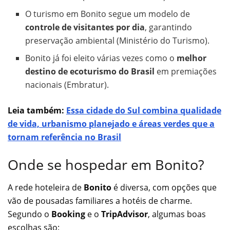
O turismo em Bonito segue um modelo de
controle de visitantes por dia
, garantindo
preservação ambiental (Ministério do Turismo).
Bonito já foi eleito várias vezes como o
melhor
destino de ecoturismo do Brasil
em premiações
nacionais (Embratur).
Leia também:
Essa cidade do Sul combina qualidade
de vida, urbanismo planejado e áreas verdes que a
tornam referência no Brasil
Onde se hospedar em Bonito?
A rede hoteleira de
Bonito
é diversa, com opções que
vão de pousadas familiares a hotéis de charme.
Segundo o
Booking
e o
TripAdvisor
, algumas boas
escolhas são: