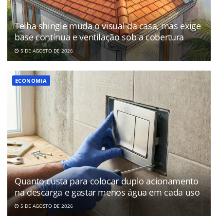
Telha shingle muda o visual da casa, mas exige
base contínua e ventilação sob a cobertura
5 DE AGOSTO DE 2026
ECONOMIA
Quanto custa para colocar duplo acionamento
na descarga e gastar menos água em cada uso
5 DE AGOSTO DE 2026