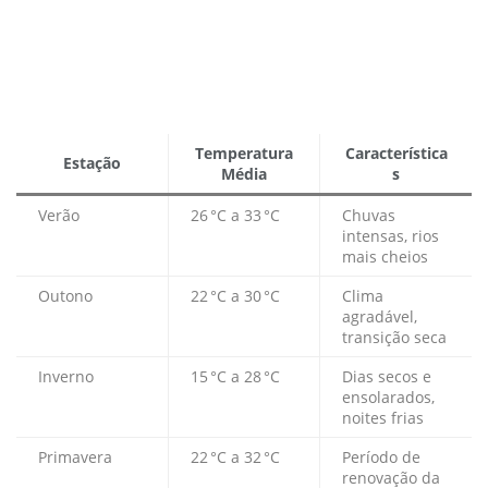
Temperatura
Característica
Estação
Média
s
Verão
26 °C a 33 °C
Chuvas
intensas, rios
mais cheios
Outono
22 °C a 30 °C
Clima
agradável,
transição seca
Inverno
15 °C a 28 °C
Dias secos e
ensolarados,
noites frias
Primavera
22 °C a 32 °C
Período de
renovação da