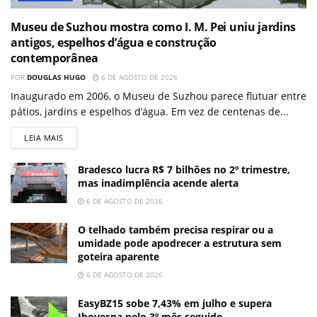
Museu de Suzhou mostra como I. M. Pei uniu jardins
antigos, espelhos d’água e construção
contemporânea
POR
DOUGLAS HUGO
6 DE AGOSTO DE 2026
Inaugurado em 2006, o Museu de Suzhou parece flutuar entre
pátios, jardins e espelhos d’água. Em vez de centenas de...
LEIA MAIS
Bradesco lucra R$ 7 bilhões no 2º trimestre,
mas inadimplência acende alerta
6 DE AGOSTO DE 2026
O telhado também precisa respirar ou a
umidade pode apodrecer a estrutura sem
goteira aparente
6 DE AGOSTO DE 2026
EasyBZ15 sobe 7,43% em julho e supera
Ibovespa pelo 3º mês seguido