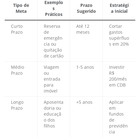
Exemplo
Tipo de
Prazo
Estratégi
s
Meta
Sugerido
a Inicial
Práticos
Curto
Reserva
Até 12
Cortar
Prazo
de
meses
gastos
emergên
supérfluo
cia ou
s em 20%
quitação
de cartão
Médio
Viagem
1-5 anos
Investir
Prazo
ou
R$
entrada
200/mês
para
em CDB
imóvel
Longo
Aposenta
+5 anos
Aplicar
Prazo
doria ou
em
educaçã
fundos
o dos
de
filhos
previdên
cia