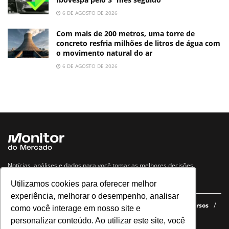
6 DE AGOSTO DE 2026
Com mais de 200 metros, uma torre de
concreto resfria milhões de litros de água com
o movimento natural do ar
6 DE AGOSTO DE 2026
Notícias, análises e dados para você tomar as melhores decisões.
Utilizamos cookies para oferecer melhor
Navegue no site
experiência, melhorar o desempenho, analisar
Últimas notícias
Quem somos
E-books gratuitos
Cursos
como você interage em nosso site e
Política de privacidade
personalizar conteúdo. Ao utilizar este site, você