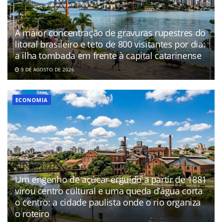
A maior concentração de gravuras rupestres do
litoral brasileiro e teto de 800 visitantes por dia:
a ilha tombada em frente à capital catarinense
9 DE AGOSTO DE 2026
ECONOMIA
Um engenho de açúcar erguido a partir de 1881
virou centro cultural e uma queda d’água corta
o centro: a cidade paulista onde o rio organiza
o roteiro