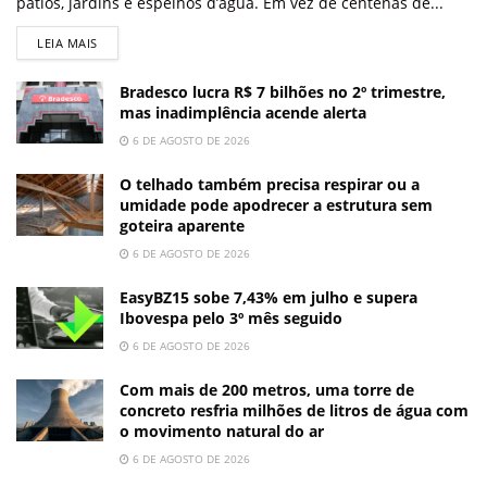
pátios, jardins e espelhos d’água. Em vez de centenas de...
LEIA MAIS
Bradesco lucra R$ 7 bilhões no 2º trimestre,
mas inadimplência acende alerta
6 DE AGOSTO DE 2026
O telhado também precisa respirar ou a
umidade pode apodrecer a estrutura sem
goteira aparente
6 DE AGOSTO DE 2026
EasyBZ15 sobe 7,43% em julho e supera
Ibovespa pelo 3º mês seguido
6 DE AGOSTO DE 2026
Com mais de 200 metros, uma torre de
concreto resfria milhões de litros de água com
o movimento natural do ar
6 DE AGOSTO DE 2026