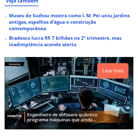
Veja também
Museu de Suzhou mostra como I. M. Pei uniu jardins
antigos, espelhos d’água e construção
contemporânea
Bradesco lucra R$ 7 bilhões no 2º trimestre, mas
inadimplência acende alerta
Leia mais