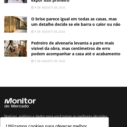
expor isso primeiro
9 DE AGOSTO DE 2026
O brise parece igual em todas as casas, mas
um detalhe decide se ele barra o calor ou não
9 DE AGOSTO DE 2026
Pedreiro de alvenaria levanta a parte mais
visível da obra, mas centímetros de erro
podem acompanhar a casa até o acabamento
9 DE AGOSTO DE 2026
Notícias, análises e dados para você tomar as melhores decisões.
Utilizamos cookies para oferecer melhor