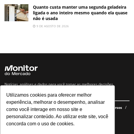
Quanto custa manter uma segunda geladeira
ligada o ano inteiro mesmo quando ela quase
não é usada
9 DE AGOSTO DE 2026
Notícias, análises e dados para você tomar as melhores decisões.
Utilizamos cookies para oferecer melhor
Navegue no site
experiência, melhorar o desempenho, analisar
Últimas notícias
Quem somos
E-books gratuitos
Cursos
como você interage em nosso site e
Política de privacidade
personalizar conteúdo. Ao utilizar este site, você
concorda com o uso de cookies.
Siga nossas redes