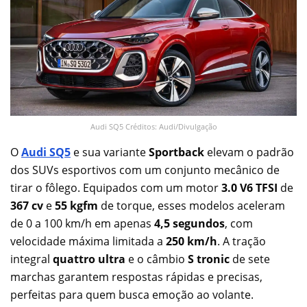
Audi SQ5 Créditos: Audi/Divulgação
O
Audi SQ5
e sua variante
Sportback
elevam o padrão
dos SUVs esportivos com um conjunto mecânico de
tirar o fôlego. Equipados com um motor
3.0 V6 TFSI
de
367 cv
e
55 kgfm
de torque, esses modelos aceleram
de 0 a 100 km/h em apenas
4,5 segundos
, com
velocidade máxima limitada a
250 km/h
. A tração
integral
quattro ultra
e o câmbio
S tronic
de sete
marchas garantem respostas rápidas e precisas,
perfeitas para quem busca emoção ao volante.