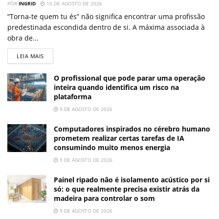
POR
INGRID
10 DE AGOSTO DE 2026
“Torna-te quem tu és” não significa encontrar uma profissão
predestinada escondida dentro de si. A máxima associada à
obra de...
LEIA MAIS
O profissional que pode parar uma operação
inteira quando identifica um risco na
plataforma
9 DE AGOSTO DE 2026
Computadores inspirados no cérebro humano
prometem realizar certas tarefas de IA
consumindo muito menos energia
9 DE AGOSTO DE 2026
Painel ripado não é isolamento acústico por si
só: o que realmente precisa existir atrás da
madeira para controlar o som
9 DE AGOSTO DE 2026