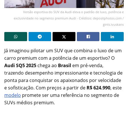
Versão esportiva do SUV da Audi eleva o padrão de luxo, potência e
exclusividade no segmento premium Audi - Créditos: depositphotos.com /
gints.ivuskans
Já imaginou pilotar um SUV que combina o luxo de um
carro premium com a potência de um esportivo? O
Audi SQ5 2025
chega ao
Brasil
em pré-venda,
trazendo desempenho impressionante e tecnologia de
ponta para conquistar os apaixonados por velocidade
e sofisticação. Com preços a partir de
R$ 624.990
, este
modelo
promete ser uma referência no segmento de
SUVs médios premium.