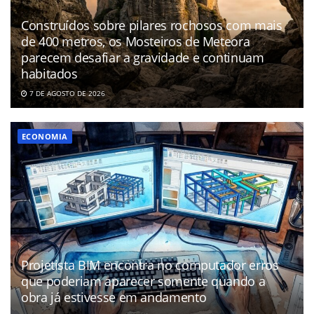
Construídos sobre pilares rochosos com mais
de 400 metros, os Mosteiros de Meteora
parecem desafiar a gravidade e continuam
habitados
7 DE AGOSTO DE 2026
ECONOMIA
Projetista BIM encontra no computador erros
que poderiam aparecer somente quando a
obra já estivesse em andamento