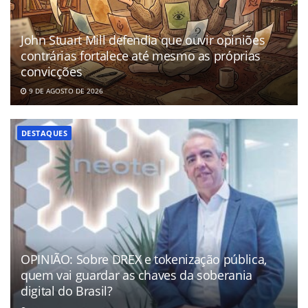
John Stuart Mill defendia que ouvir opiniões
contrárias fortalece até mesmo as próprias
convicções
9 DE AGOSTO DE 2026
DESTAQUES
OPINIÃO: Sobre DREX e tokenização pública,
quem vai guardar as chaves da soberania
digital do Brasil?