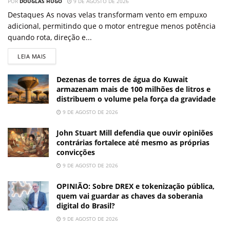
POR
DOUGLAS HUGO
9 DE AGOSTO DE 2026
Destaques As novas velas transformam vento em empuxo
adicional, permitindo que o motor entregue menos potência
quando rota, direção e...
LEIA MAIS
Dezenas de torres de água do Kuwait
armazenam mais de 100 milhões de litros e
distribuem o volume pela força da gravidade
9 DE AGOSTO DE 2026
John Stuart Mill defendia que ouvir opiniões
contrárias fortalece até mesmo as próprias
convicções
9 DE AGOSTO DE 2026
OPINIÃO: Sobre DREX e tokenização pública,
quem vai guardar as chaves da soberania
digital do Brasil?
9 DE AGOSTO DE 2026