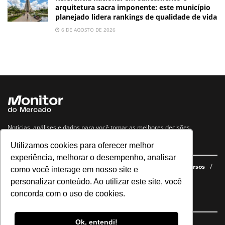
arquitetura sacra imponente: este município
planejado lidera rankings de qualidade de vida
6 DE AGOSTO DE 2026
Notícias, análises e dados para você tomar as melhores decisões.
Utilizamos cookies para oferecer melhor
Navegue no site
experiência, melhorar o desempenho, analisar
Últimas notícias
Quem somos
E-books gratuitos
Cursos
como você interage em nosso site e
Política de privacidade
personalizar conteúdo. Ao utilizar este site, você
concorda com o uso de cookies.
Siga nossas redes
Ok, entendi!