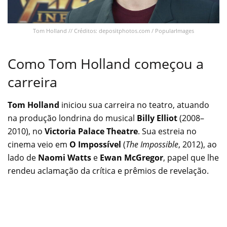
Tom Holland // Créditos: depositphotos.com / PopularImages
Como Tom Holland começou a
carreira
Tom Holland
iniciou sua carreira no teatro, atuando
na produção londrina do musical
Billy Elliot
(2008–
2010), no
Victoria Palace Theatre
. Sua estreia no
cinema veio em
O Impossível
(
The Impossible
, 2012), ao
lado de
Naomi Watts
e
Ewan McGregor
, papel que lhe
rendeu aclamação da crítica e prêmios de revelação.