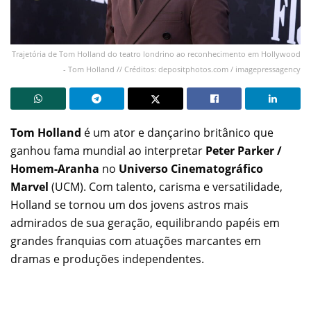
Trajetória de Tom Holland do teatro londrino ao reconhecimento em Hollywood
- Tom Holland // Créditos: depositphotos.com / imagepressagency
Tom Holland
é um ator e dançarino britânico que
ganhou fama mundial ao interpretar
Peter Parker /
Homem-Aranha
no
Universo Cinematográfico
Marvel
(UCM). Com talento, carisma e versatilidade,
Holland se tornou um dos jovens astros mais
admirados de sua geração, equilibrando papéis em
grandes franquias com atuações marcantes em
dramas e produções independentes.