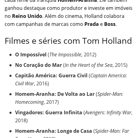
cada filme da franquia
Homem-Aranha
. Ele também
ganhou destaque como produtor e investe em imóveis
no
Reino Unido
. Além do cinema, Holland colabora
com campanhas de marcas como
Prada
e
Boss
.
Filmes e séries com Tom Holland
O Impossível
(
The Impossible
, 2012)
No Coração do Mar
(
In the Heart of the Sea
, 2015)
Capitão América: Guerra Civil
(
Captain America:
Civil War
, 2016)
Homem-Aranha: De Volta ao Lar
(
Spider-Man:
Homecoming
, 2017)
Vingadores: Guerra Infinita
(
Avengers: Infinity War
,
2018)
Homem-Aranha: Longe de Casa
(
Spider-Man: Far