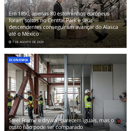
Em 1890, apenas 80 estorninhos europeus
foram soltos no Central Park e seus
descendentes conseguiram avançar do Alasca
até o México
7 DE AGOSTO DE 2026
ECONOMIA
Steel Frame e drywall parecem iguais, mas o
custo não pode ser comparado