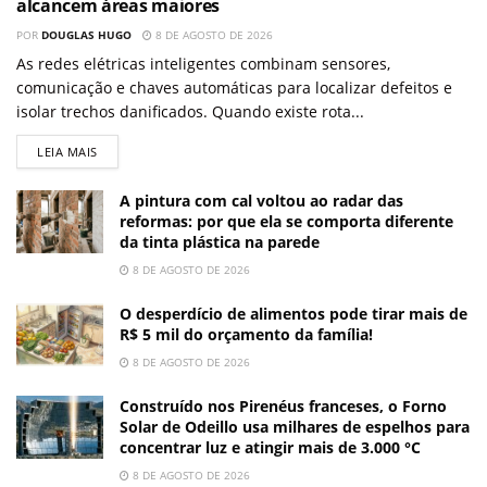
alcancem áreas maiores
POR
DOUGLAS HUGO
8 DE AGOSTO DE 2026
As redes elétricas inteligentes combinam sensores,
comunicação e chaves automáticas para localizar defeitos e
isolar trechos danificados. Quando existe rota...
LEIA MAIS
A pintura com cal voltou ao radar das
reformas: por que ela se comporta diferente
da tinta plástica na parede
8 DE AGOSTO DE 2026
O desperdício de alimentos pode tirar mais de
R$ 5 mil do orçamento da família!
8 DE AGOSTO DE 2026
Construído nos Pirenéus franceses, o Forno
Solar de Odeillo usa milhares de espelhos para
concentrar luz e atingir mais de 3.000 °C
8 DE AGOSTO DE 2026