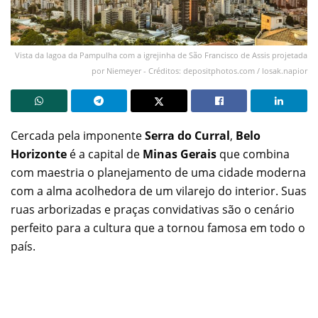
Vista da lagoa da Pampulha com a igrejinha de São Francisco de Assis projetada
por Niemeyer - Créditos: depositphotos.com / losak.napior
Cercada pela imponente
Serra do Curral
,
Belo
Horizonte
é a capital de
Minas Gerais
que combina
com maestria o planejamento de uma cidade moderna
com a alma acolhedora de um vilarejo do interior. Suas
ruas arborizadas e praças convidativas são o cenário
perfeito para a cultura que a tornou famosa em todo o
país.