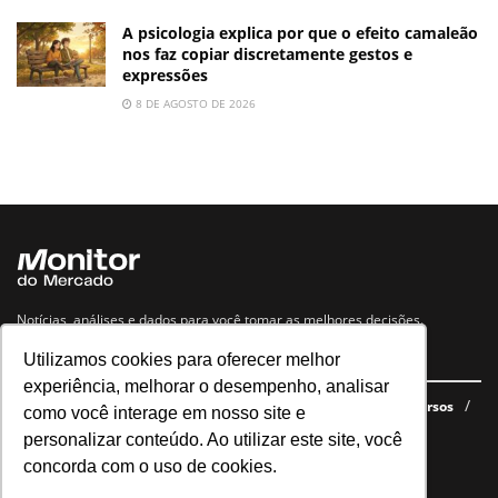
A psicologia explica por que o efeito camaleão
nos faz copiar discretamente gestos e
expressões
8 DE AGOSTO DE 2026
Notícias, análises e dados para você tomar as melhores decisões.
Utilizamos cookies para oferecer melhor
Navegue no site
experiência, melhorar o desempenho, analisar
Últimas notícias
Quem somos
E-books gratuitos
Cursos
como você interage em nosso site e
Política de privacidade
personalizar conteúdo. Ao utilizar este site, você
concorda com o uso de cookies.
Siga nossas redes