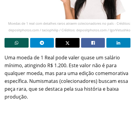
Moedas de 1 real com detalhes raros atraem colecionadores no país - Créditos:
depositphotos.com / taciophilip / Créditos: depositphotos.com / IgorVetushko
Uma moeda de 1 Real pode valer quase um salário
mínimo, atingindo R$ 1.200. Este valor não é para
qualquer moeda, mas para uma edição comemorativa
específica. Numismatas (colecionadores) buscam essa
peça rara, que se destaca pela sua história e baixa
produção.