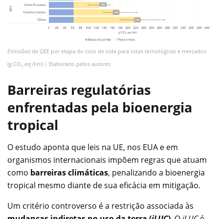
Emissões de GEE por etapa do ciclo de vida para rotas tecnológicas e mercados
(g CO
eq
/km) | Elaborado pelos autores
2
.
Barreiras regulatórias
enfrentadas pela bioenergia
tropical
O estudo aponta que leis na UE, nos EUA e em
organismos internacionais impõem regras que atuam
como
barreiras climáticas
, penalizando a bioenergia
tropical mesmo diante de sua eficácia em mitigação.
Um critério controverso é a restrição associada às
mudanças indiretas no uso da terra (
iLUC
)
. O
iLUC
é