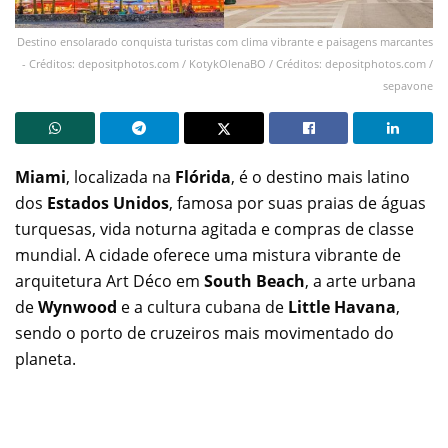
Destino ensolarado conquista turistas com clima vibrante e paisagens marcantes
- Créditos: depositphotos.com / KotykOlenaBO / Créditos: depositphotos.com /
sepavone
Miami
, localizada na
Flórida
, é o destino mais latino
dos
Estados Unidos
, famosa por suas praias de águas
turquesas, vida noturna agitada e compras de classe
mundial. A cidade oferece uma mistura vibrante de
arquitetura Art Déco em
South Beach
, a arte urbana
de
Wynwood
e a cultura cubana de
Little Havana
,
sendo o porto de cruzeiros mais movimentado do
planeta.