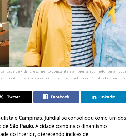
 qualidade de vida, crescimento constante e ambiente acolhedor para novos
s.com / AndrewLozovyi / Créditos: depositphotos.com / jjfotos.hotmail.com
Twitter
Facebook
Linkedin
ulista e
Campinas
,
Jundiaí
se consolidou como um dos
o de
São Paulo
. A cidade combina o dinamismo
de do interior, oferecendo índices de