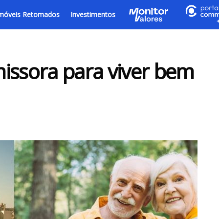
móveis Retomados
Investimentos
issora para viver bem