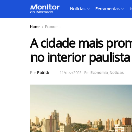
Notícias
Ferramentas
I
Home
Economia
A cidade mais prom
no interior paulista
Por
Patrick
11/dez/2025
Em
Economia
,
Notícias