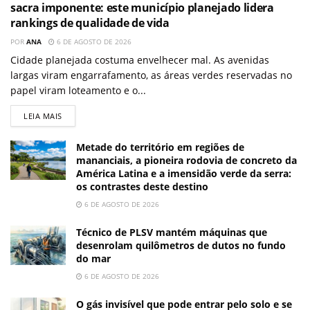
sacra imponente: este município planejado lidera
rankings de qualidade de vida
POR
ANA
6 DE AGOSTO DE 2026
Cidade planejada costuma envelhecer mal. As avenidas
largas viram engarrafamento, as áreas verdes reservadas no
papel viram loteamento e o...
LEIA MAIS
Metade do território em regiões de
mananciais, a pioneira rodovia de concreto da
América Latina e a imensidão verde da serra:
os contrastes deste destino
6 DE AGOSTO DE 2026
Técnico de PLSV mantém máquinas que
desenrolam quilômetros de dutos no fundo
do mar
6 DE AGOSTO DE 2026
O gás invisível que pode entrar pelo solo e se