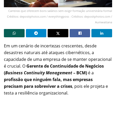
Carreiras que oferecem bons salários sem exigir formação universitária formal
Créditos: depositphotos.com / everythingposs - Créditos: depositphotos.com /
Aumwattana
Em um cenário de incertezas crescentes, desde
desastres naturais até ataques cibernéticos, a
capacidade de uma empresa de se manter operacional
é crucial. O
Gerente de Continuidade de Negócios
(
Business Continuity Management
– BCM)
é a
profissão que ninguém fala, mas empresas
precisam para sobreviver a crises
, pois ele projeta e
testa a resiliência organizacional.