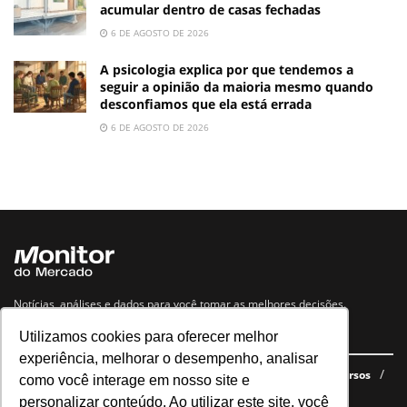
acumular dentro de casas fechadas
6 DE AGOSTO DE 2026
A psicologia explica por que tendemos a
seguir a opinião da maioria mesmo quando
desconfiamos que ela está errada
6 DE AGOSTO DE 2026
Notícias, análises e dados para você tomar as melhores decisões.
Utilizamos cookies para oferecer melhor
Navegue no site
experiência, melhorar o desempenho, analisar
Últimas notícias
Quem somos
E-books gratuitos
Cursos
como você interage em nosso site e
Política de privacidade
personalizar conteúdo. Ao utilizar este site, você