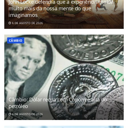
John Locke defendia que a experiência molda
muito mais da nossa mente do que
imaginamos
6 DE AGOSTO DE 2026
CÂMBIO
Câmbio: Dólar recua com Copom e alta do
petróleo
6 DE AGOSTO DE 2026