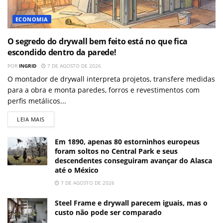
ECONOMIA
O segredo do drywall bem feito está no que fica
escondido dentro da parede!
POR
INGRID
7 DE AGOSTO DE 2026
O montador de drywall interpreta projetos, transfere medidas
para a obra e monta paredes, forros e revestimentos com
perfis metálicos...
LEIA MAIS
Em 1890, apenas 80 estorninhos europeus
foram soltos no Central Park e seus
descendentes conseguiram avançar do Alasca
até o México
7 DE AGOSTO DE 2026
Steel Frame e drywall parecem iguais, mas o
custo não pode ser comparado