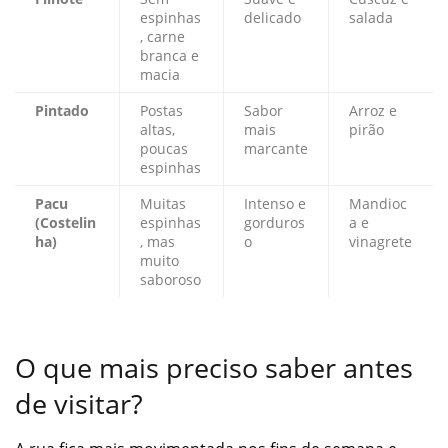
espinhas
delicado
salada
, carne
branca e
macia
Pintado
Postas
Sabor
Arroz e
altas,
mais
pirão
poucas
marcante
espinhas
Pacu
Muitas
Intenso e
Mandioc
(Costelin
espinhas
gorduros
a e
ha)
, mas
o
vinagrete
muito
saboroso
O que mais preciso saber antes
de visitar?