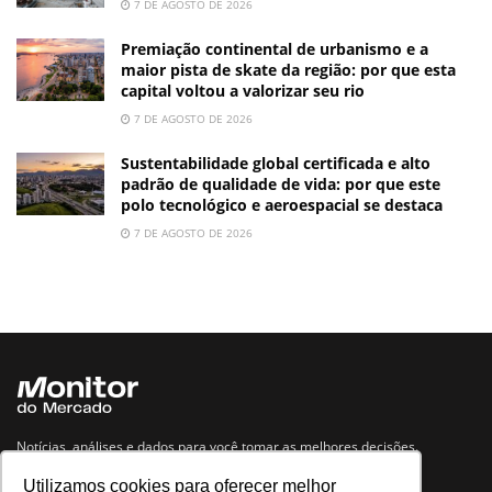
7 DE AGOSTO DE 2026
Premiação continental de urbanismo e a
maior pista de skate da região: por que esta
capital voltou a valorizar seu rio
7 DE AGOSTO DE 2026
Sustentabilidade global certificada e alto
padrão de qualidade de vida: por que este
polo tecnológico e aeroespacial se destaca
7 DE AGOSTO DE 2026
Notícias, análises e dados para você tomar as melhores decisões.
Utilizamos cookies para oferecer melhor
Navegue no site