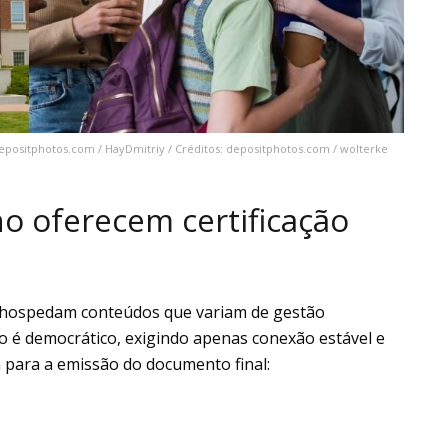
 depositphotos.com / HayDmitriy / Créditos: depositphotos.com / wolterke
no oferecem certificação
as hospedam conteúdos que variam de gestão
 é democrático, exigindo apenas conexão estável e
a para a emissão do documento final: