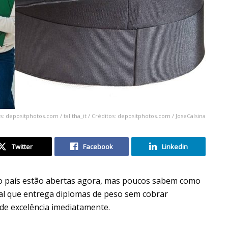
os: depositphotos.com / talitha_it / Créditos: depositphotos.com / JoseCalsina
Twitter
Facebook
Linkedin
 do país estão abertas agora, mas poucos sabem como
ial que entrega diplomas de peso sem cobrar
 de excelência imediatamente.