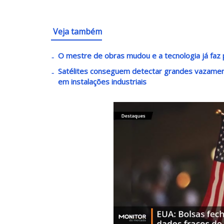
Veja também
O mestre de obras mudou e a tecnologia já faz p
Satélites conseguem detectar grandes vazament
em instalações industriais