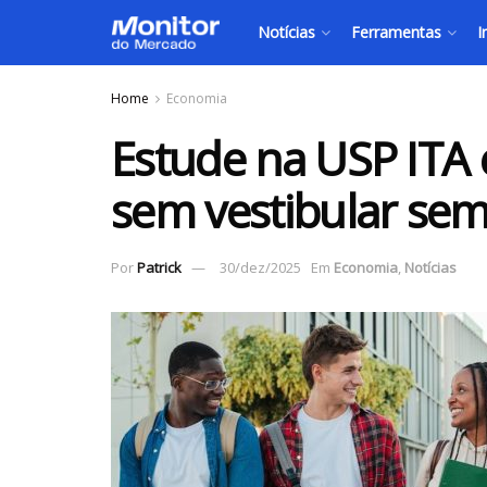
Notícias
Ferramentas
I
Home
Economia
Estude na USP ITA e
sem vestibular sem
Por
Patrick
30/dez/2025
Em
Economia
,
Notícias