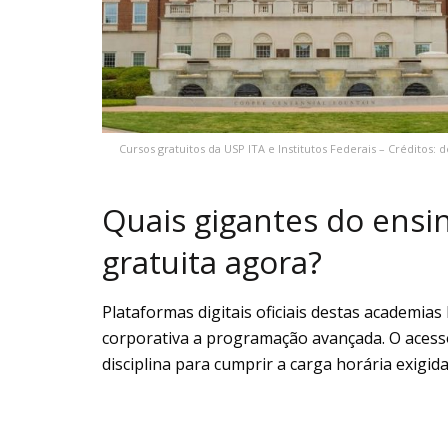
Cursos gratuitos da USP ITA e Institutos Federais – Créditos:
Quais gigantes do ensi
gratuita agora?
Plataformas digitais oficiais destas academi
corporativa a programação avançada. O acesso
disciplina para cumprir a carga horária exigid