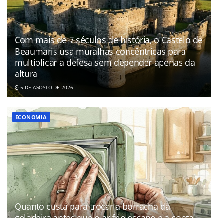
Com mais de 7 séculos de história, o Castelo de
Beaumaris usa muralhas concêntricas para
multiplicar a defesa sem depender apenas da
altura
5 DE AGOSTO DE 2026
ECONOMIA
Quanto custa para trocar a borracha da
geladeira antes que o ar frio escape e a conta