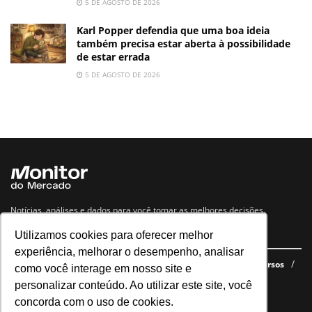
5 DE AGOSTO DE 2026
Karl Popper defendia que uma boa ideia
também precisa estar aberta à possibilidade
de estar errada
5 DE AGOSTO DE 2026
Notícias, análises e dados para você tomar as melhores decisões.
Utilizamos cookies para oferecer melhor
Navegue no site
experiência, melhorar o desempenho, analisar
Últimas notícias
Quem somos
E-books gratuitos
Cursos
como você interage em nosso site e
Política de privacidade
personalizar conteúdo. Ao utilizar este site, você
concorda com o uso de cookies.