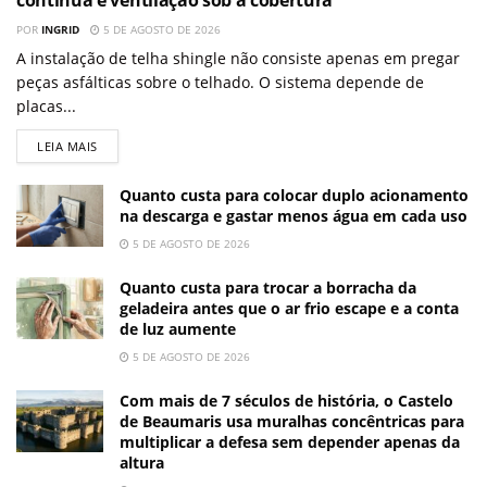
contínua e ventilação sob a cobertura
POR
INGRID
5 DE AGOSTO DE 2026
A instalação de telha shingle não consiste apenas em pregar
peças asfálticas sobre o telhado. O sistema depende de
placas...
LEIA MAIS
Quanto custa para colocar duplo acionamento
na descarga e gastar menos água em cada uso
5 DE AGOSTO DE 2026
Quanto custa para trocar a borracha da
geladeira antes que o ar frio escape e a conta
de luz aumente
5 DE AGOSTO DE 2026
Com mais de 7 séculos de história, o Castelo
de Beaumaris usa muralhas concêntricas para
multiplicar a defesa sem depender apenas da
altura