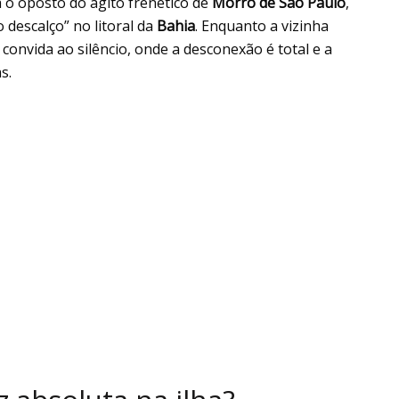
 o oposto do agito frenético de
Morro de São Paulo
,
 descalço” no litoral da
Bahia
. Enquanto a vizinha
 convida ao silêncio, onde a desconexão é total e a
s.