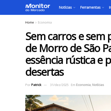
Notícias
Ferramentas
I
Home
Economia
Sem carros e sem pr
de Morro de São P
essência rústica e p
desertas
Por
Patrick
31/dez/2025
Em
Economia
,
Notícias