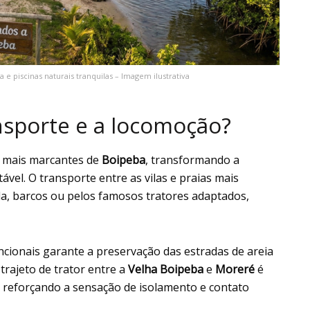
a e piscinas naturais tranquilas – Imagem ilustrativa
sporte e a locomoção?
as mais marcantes de
Boipeba
, transformando a
vel. O transporte entre as vilas e praias mais
da, barcos ou pelos famosos tratores adaptados,
ncionais garante a preservação das estradas de areia
trajeto de trator entre a
Velha Boipeba
e
Moreré
é
, reforçando a sensação de isolamento e contato