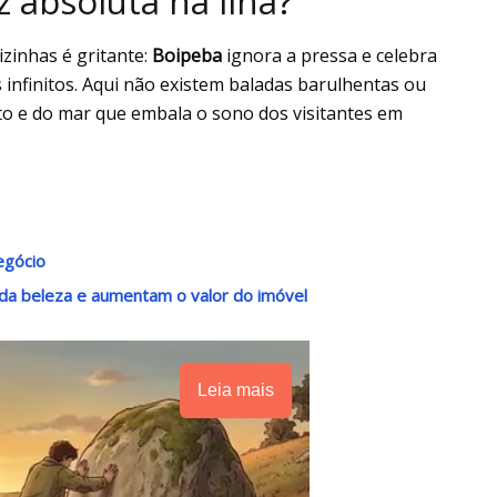
z absoluta na ilha?
izinhas é gritante:
Boipeba
ignora a pressa e celebra
s infinitos. Aqui não existem baladas barulhentas ou
to e do mar que embala o sono dos visitantes em
egócio
da beleza e aumentam o valor do imóvel
Leia mais