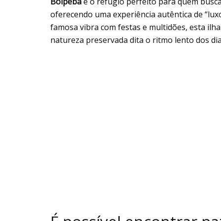
Boipeba
é o refúgio perfeito para quem busca
oferecendo uma experiência autêntica de “luxo
famosa vibra com festas e multidões, esta ilha
natureza preservada dita o ritmo lento dos dia