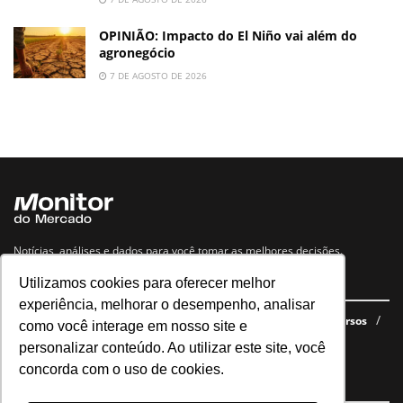
OPINIÃO: Impacto do El Niño vai além do
agronegócio
7 DE AGOSTO DE 2026
Notícias, análises e dados para você tomar as melhores decisões.
Utilizamos cookies para oferecer melhor
Navegue no site
experiência, melhorar o desempenho, analisar
Últimas notícias
Quem somos
E-books gratuitos
Cursos
como você interage em nosso site e
Política de privacidade
personalizar conteúdo. Ao utilizar este site, você
concorda com o uso de cookies.
Siga nossas redes