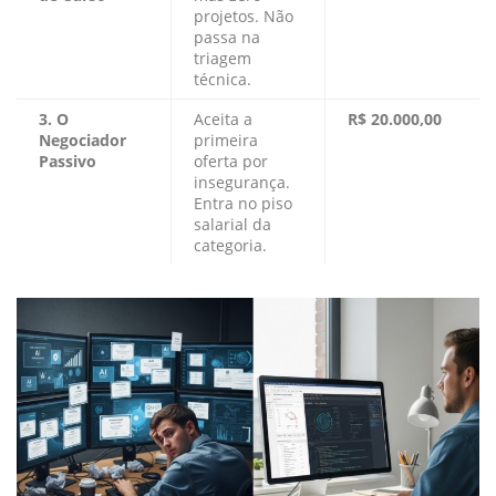
projetos. Não
passa na
triagem
técnica.
3. O
Aceita a
R$ 20.000,00
Negociador
primeira
Passivo
oferta por
insegurança.
Entra no piso
salarial da
categoria.