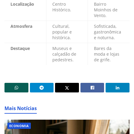
Localização
Centro
Bairro
Histórico.
Moinhos de
Vento.
Atmosfera
Cultural,
Sofisticada,
popular e
gastronômica
histórica.
e noturna.
Destaque
Museus e
Bares da
calçadão de
moda e lojas
pedestres.
de grife.
Mais Notícias
ECONOMIA