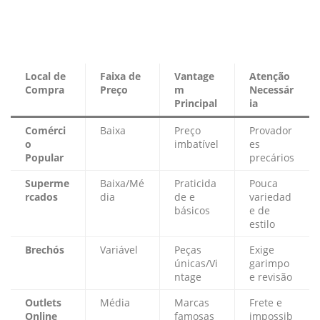
Local de
Faixa de
Vantage
Atenção
Compra
Preço
m
Necessár
Principal
ia
Comérci
Baixa
Preço
Provador
o
imbatível
es
Popular
precários
Superme
Baixa/Mé
Praticida
Pouca
rcados
dia
de e
variedad
básicos
e de
estilo
Brechós
Variável
Peças
Exige
únicas/Vi
garimpo
ntage
e revisão
Outlets
Média
Marcas
Frete e
Online
famosas
impossib