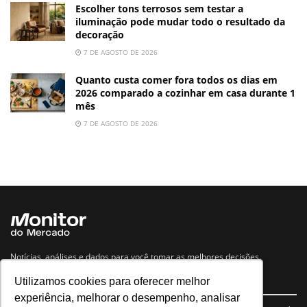
Escolher tons terrosos sem testar a
iluminação pode mudar todo o resultado da
decoração
7 DE AGOSTO DE 2026
Quanto custa comer fora todos os dias em
2026 comparado a cozinhar em casa durante 1
mês
7 DE AGOSTO DE 2026
Notícias, análises e dados para você tomar as melhores decisões.
Utilizamos cookies para oferecer melhor
Navegue no site
experiência, melhorar o desempenho, analisar