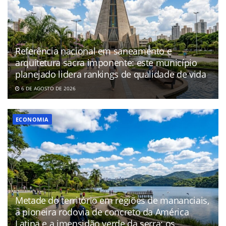
Referência nacional em saneamento e
arquitetura sacra imponente: este município
planejado lidera rankings de qualidade de vida
6 DE AGOSTO DE 2026
ECONOMIA
Metade do território em regiões de mananciais,
a pioneira rodovia de concreto da América
Latina e a imensidão verde da serra: os