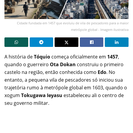
Cidade fundada em 1457 que evoluiu de vila de pescadores para a maior
metrópole global - Imagem ilustrativa
A história de
Tóquio
começa oficialmente em
1457
,
quando o guerreiro
Ota Dokan
construiu o primeiro
castelo na região, então conhecida como
Edo
. No
entanto, a pequena vila de pescadores só iniciou sua
trajetória rumo à metrópole global em 1603, quando o
xogum
Tokugawa Ieyasu
estabeleceu ali o centro de
seu governo militar.