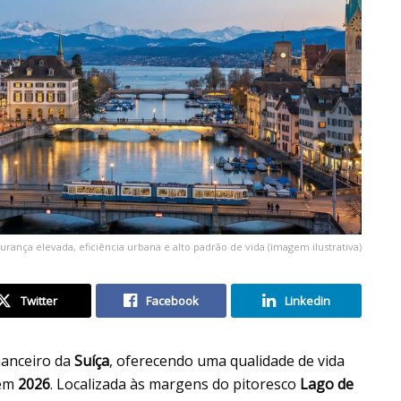
urança elevada, eficiência urbana e alto padrão de vida (imagem ilustrativa)
Twitter
Facebook
Linkedin
nanceiro da
Suíça
, oferecendo uma qualidade de vida
 em
2026
. Localizada às margens do pitoresco
Lago de