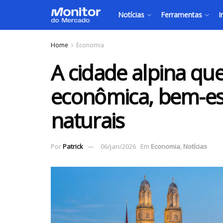
Notícias
Ferramentas
I
Home
Economia
A cidade alpina qu
econômica, bem-est
naturais
Por
Patrick
06/jan/2026
Em
Economia
,
Notícias