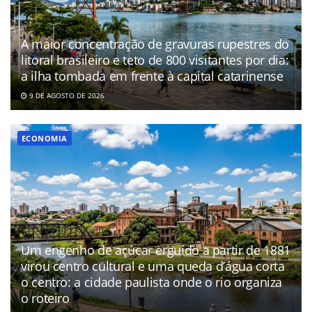
A maior concentração de gravuras rupestres do
litoral brasileiro e teto de 800 visitantes por dia:
a ilha tombada em frente à capital catarinense
9 DE AGOSTO DE 2026
ECONOMIA
Um engenho de açúcar erguido a partir de 1881
virou centro cultural e uma queda d’água corta
o centro: a cidade paulista onde o rio organiza
o roteiro