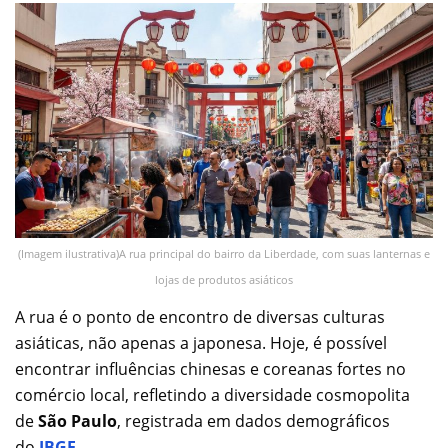
(Imagem ilustrativa)A rua principal do bairro da Liberdade, com suas lanternas e
lojas de produtos asiáticos
A rua é o ponto de encontro de diversas culturas
asiáticas, não apenas a japonesa. Hoje, é possível
encontrar influências chinesas e coreanas fortes no
comércio local, refletindo a diversidade cosmopolita
de
São Paulo
, registrada em dados demográficos
do
IBGE
.