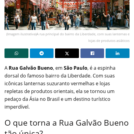
(Imagem ilustrativa)A rua principal do bairro da Liberdade, com suas lanternas e
lojas de produtos asiáticos
A
Rua Galvão Bueno
, em
São Paulo
, é a espinha
dorsal do famoso bairro da Liberdade. Com suas
icônicas lanternas suzuranto vermelhas e lojas
repletas de produtos orientais, ela se tornou um
pedaço da Ásia no Brasil e um destino turístico
imperdível.
O que torna a Rua Galvão Bueno
tão única?