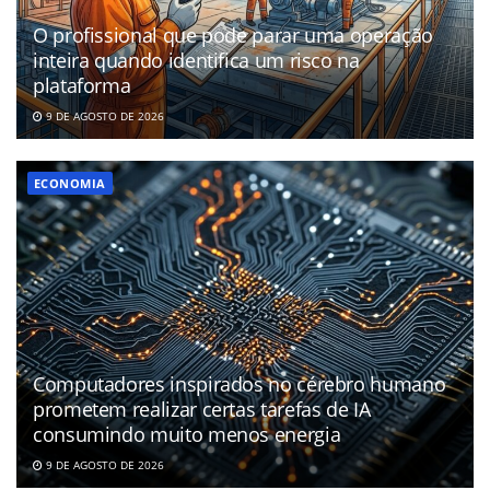
O profissional que pode parar uma operação
inteira quando identifica um risco na
plataforma
9 DE AGOSTO DE 2026
ECONOMIA
Computadores inspirados no cérebro humano
prometem realizar certas tarefas de IA
consumindo muito menos energia
9 DE AGOSTO DE 2026