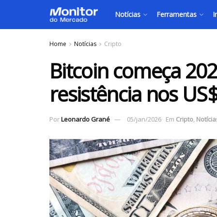
Notícias
Ferramentas
I
Home
Notícias
Cripto
Bitcoin começa 2026
resistência nos US$
Por
Leonardo Grané
05/jan/2026
Em
Cripto
,
Notícia