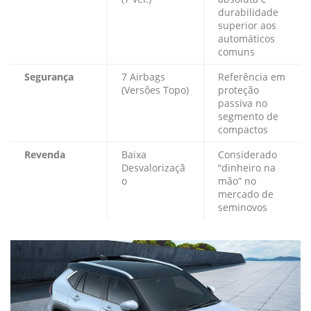
durabilidade
superior aos
automáticos
comuns
Segurança
7 Airbags
Referência em
(Versões Topo)
proteção
passiva no
segmento de
compactos
Revenda
Baixa
Considerado
Desvalorizaçã
“dinheiro na
o
mão” no
mercado de
seminovos