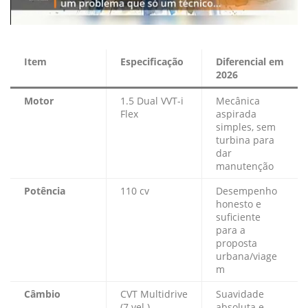
Item
Especificação
Diferencial em
2026
Motor
1.5 Dual VVT-i
Mecânica
Flex
aspirada
simples, sem
turbina para
dar
manutenção
Potência
110 cv
Desempenho
honesto e
suficiente
para a
proposta
urbana/viage
m
Câmbio
CVT Multidrive
Suavidade
(7 vel.)
absoluta e