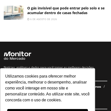
O gás invisível que pode entrar pelo solo e se
acumular dentro de casas fechadas
6 DE AGOSTO DE 2026
Notícias, análises e dados para você tomar as melhores decisões.
Utilizamos cookies para oferecer melhor
Navegue no site
experiência, melhorar o desempenho, analisar
Últimas notícias
Quem somos
E-books gratuitos
Cursos
como você interage em nosso site e
Política de privacidade
personalizar conteúdo. Ao utilizar este site, você
concorda com o uso de cookies.
Siga nossas redes