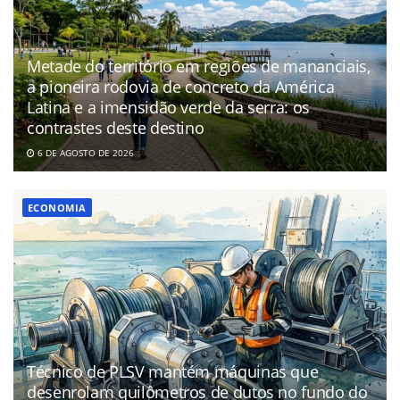
Metade do território em regiões de mananciais,
a pioneira rodovia de concreto da América
Latina e a imensidão verde da serra: os
contrastes deste destino
6 DE AGOSTO DE 2026
ECONOMIA
Técnico de PLSV mantém máquinas que
desenrolam quilômetros de dutos no fundo do