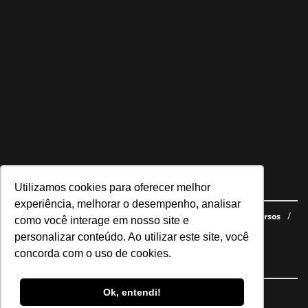
Utilizamos cookies para oferecer melhor
Navegue no site
experiência, melhorar o desempenho, analisar
Últimas notícias
Quem somos
E-books gratuitos
Cursos
como você interage em nosso site e
Política de privacidade
personalizar conteúdo. Ao utilizar este site, você
concorda com o uso de cookies.
Siga nossas redes
Ok, entendi!