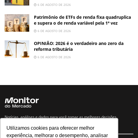
6 DE AGOSTO DE 2026
Patrimônio de ETFs de renda fixa quadruplica
e supera o de renda variável pela 1ª vez
6 DE AGOSTO DE 2026
OPINIÃO: 2026 é o verdadeiro ano zero da
reforma tributária
6 DE AGOSTO DE 2026
Notícias, análises e dados para você tomar as melhores decisões.
Utilizamos cookies para oferecer melhor
Navegue no site
experiência, melhorar o desempenho, analisar