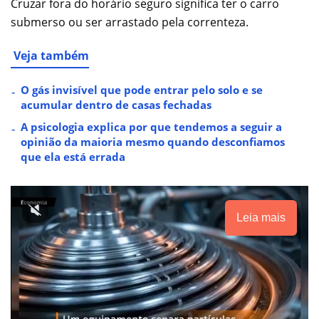
Cruzar fora do horário seguro significa ter o carro
submerso ou ser arrastado pela correnteza.
Veja também
O gás invisível que pode entrar pelo solo e se
acumular dentro de casas fechadas
A psicologia explica por que tendemos a seguir a
opinião da maioria mesmo quando desconfiamos
que ela está errada
Leia mais