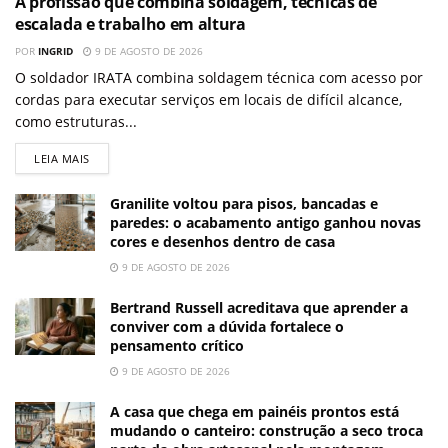
A profissão que combina soldagem, técnicas de
escalada e trabalho em altura
POR
INGRID
9 DE AGOSTO DE 2026
O soldador IRATA combina soldagem técnica com acesso por
cordas para executar serviços em locais de difícil alcance,
como estruturas...
LEIA MAIS
Granilite voltou para pisos, bancadas e
paredes: o acabamento antigo ganhou novas
cores e desenhos dentro de casa
9 DE AGOSTO DE 2026
Bertrand Russell acreditava que aprender a
conviver com a dúvida fortalece o
pensamento crítico
9 DE AGOSTO DE 2026
A casa que chega em painéis prontos está
mudando o canteiro: construção a seco troca