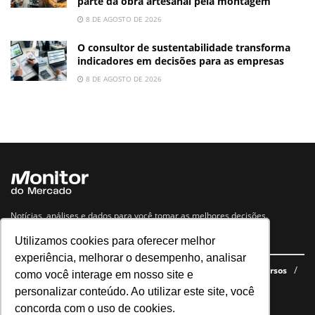
parte da obra artesanal pela montagem
8 DE AGOSTO DE 2026
O consultor de sustentabilidade transforma
indicadores em decisões para as empresas
8 DE AGOSTO DE 2026
Notícias, análises e dados para você tomar as melhores decisões.
Utilizamos cookies para oferecer melhor
Navegue no site
experiência, melhorar o desempenho, analisar
Últimas notícias
Quem somos
E-books gratuitos
Cursos
como você interage em nosso site e
Política de privacidade
personalizar conteúdo. Ao utilizar este site, você
concorda com o uso de cookies.