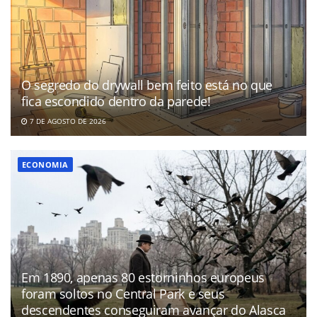
O segredo do drywall bem feito está no que
fica escondido dentro da parede!
7 DE AGOSTO DE 2026
ECONOMIA
Em 1890, apenas 80 estorninhos europeus
foram soltos no Central Park e seus
descendentes conseguiram avançar do Alasca