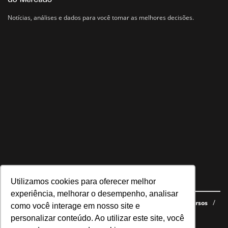
Notícias, análises e dados para você tomar as melhores decisões.
Utilizamos cookies para oferecer melhor
Navegue no site
experiência, melhorar o desempenho, analisar
Últimas notícias
Quem somos
E-books gratuitos
Cursos
como você interage em nosso site e
Política de privacidade
personalizar conteúdo. Ao utilizar este site, você