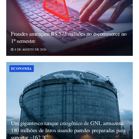
Fraudes ameaçam R$ 573 milhões no e-commerce no
1º semestre
8 DE AGOSTO DE 2026
ECONOMIA
Um gigantesco tanque criogênico de GNL armazena
180 milhões de litros usando paredes preparadas para
suportar –162 °C