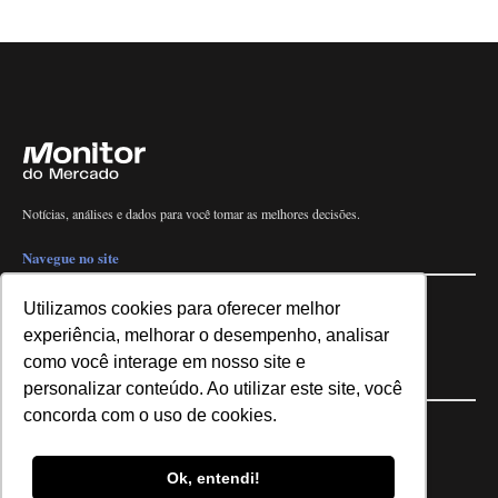
Notícias, análises e dados para você tomar as melhores decisões.
Navegue no site
Últimas notícias
Quem somos
E-books gratuitos
Cursos
Utilizamos cookies para oferecer melhor
Política de privacidade
experiência, melhorar o desempenho, analisar
como você interage em nosso site e
Siga nossas redes
personalizar conteúdo. Ao utilizar este site, você
concorda com o uso de cookies.
Ok, entendi!