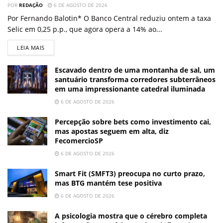
POR
REDAÇÃO
6 DE AGOSTO DE 2026
Por Fernando Balotin* O Banco Central reduziu ontem a taxa
Selic em 0,25 p.p., que agora opera a 14% ao...
LEIA MAIS
Escavado dentro de uma montanha de sal, um
santuário transforma corredores subterrâneos
em uma impressionante catedral iluminada
6 DE AGOSTO DE 2026
Percepção sobre bets como investimento cai,
mas apostas seguem em alta, diz
FecomercioSP
6 DE AGOSTO DE 2026
Smart Fit (SMFT3) preocupa no curto prazo,
mas BTG mantém tese positiva
6 DE AGOSTO DE 2026
A psicologia mostra que o cérebro completa