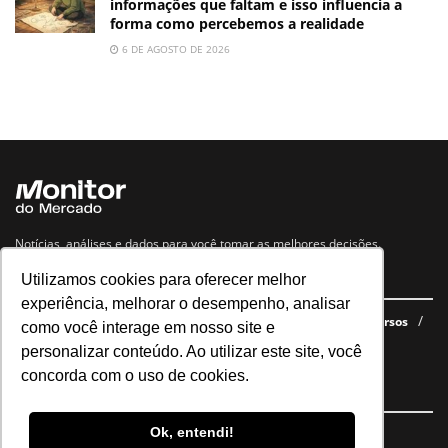
informações que faltam e isso influencia a
forma como percebemos a realidade
6 DE AGOSTO DE 2026
Notícias, análises e dados para você tomar as melhores decisões.
Utilizamos cookies para oferecer melhor
Navegue no site
experiência, melhorar o desempenho, analisar
Últimas notícias
Quem somos
E-books gratuitos
Cursos
como você interage em nosso site e
Política de privacidade
personalizar conteúdo. Ao utilizar este site, você
concorda com o uso de cookies.
Siga nossas redes
Ok, entendi!