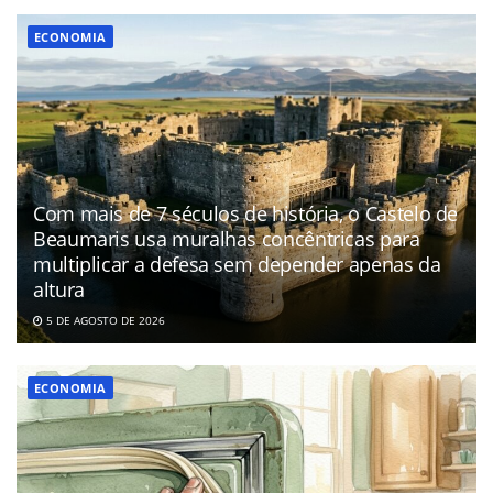
ECONOMIA
Com mais de 7 séculos de história, o Castelo de
Beaumaris usa muralhas concêntricas para
multiplicar a defesa sem depender apenas da
altura
5 DE AGOSTO DE 2026
ECONOMIA