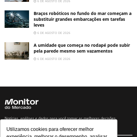
6 DE AGOSTO DE 2026
Braços robóticos no fundo do mar começam a
substituir grandes embarcações em tarefas
leves
6 DE AGOSTO DE 2026
A umidade que começa no rodapé pode subir
pela parede mesmo sem vazamentos
6 DE AGOSTO DE 2026
Notícias, análises e dados para você tomar as melhores decisões.
Utilizamos cookies para oferecer melhor
Navegue no site
experiência, melhorar o desempenho, analisar