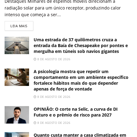
Destaques Milhares de espelhos móveis direcionam a
radiação solar para um único receptor, produzindo calor
intenso que começa a ser...
LEIA MAIS
Uma estrada de 37 quilômetros cruza a
entrada da Baía de Chesapeake por pontes e
mergulha em túneis sob navios gigantes
8 DE AGOSTO DE 2026
A psicologia mostra que repetir um
comportamento em um ambiente específico
fortalece hábitos mais do que depender
apenas de força de vontade
8 DE AGOSTO DE 2026
OPINIÃO: O corte na Selic, a curva de DI
Futuro e o prêmio de risco para 2027
8 DE AGOSTO DE 2026
Quanto custa manter a casa climatizada em