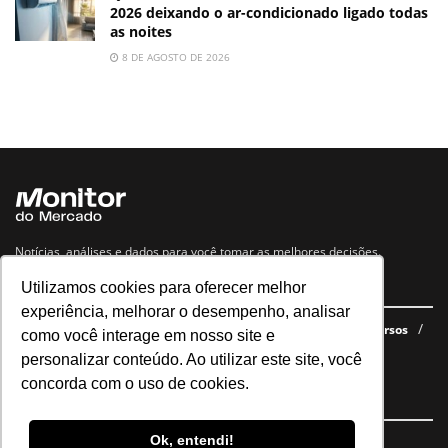
2026 deixando o ar-condicionado ligado todas
as noites
8 DE AGOSTO DE 2026
Notícias, análises e dados para você tomar as melhores decisões.
Utilizamos cookies para oferecer melhor
Navegue no site
experiência, melhorar o desempenho, analisar
Últimas notícias
Quem somos
E-books gratuitos
Cursos
como você interage em nosso site e
Política de privacidade
personalizar conteúdo. Ao utilizar este site, você
concorda com o uso de cookies.
Siga nossas redes
Ok, entendi!