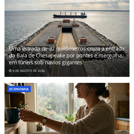
Uma estrada de 37 quilômetros cruza a entrada
da Baía de Chesapeake por pontes e mergulha
em túneis sob navios gigantes
8 DE AGOSTO DE 2026
ECONOMIA