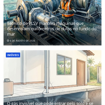
Técnico de PLSV mantém máquinas que
desenrolam quilômetros de dutos no fundo do
mar
6 DE AGOSTO DE 2026
IMÓVEIS
O gás invisível que pode entrar pelo solo e se