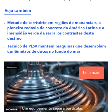
Veja também
Metade do território em regiões de mananciais, a
pioneira rodovia de concreto da América Latina e a
imensidão verde da serra: os contrastes deste
destino
Técnico de PLSV mantém máquinas que desenrolam
quilômetros de dutos no fundo do mar
Leia mais