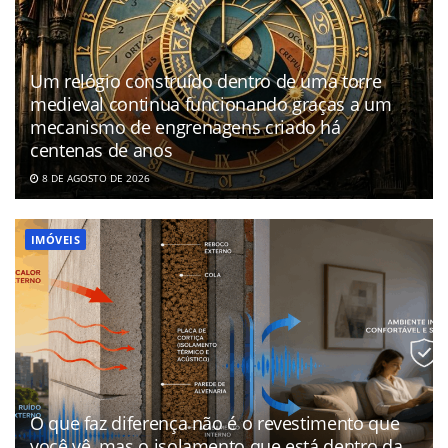
Um relógio construído dentro de uma torre
medieval continua funcionando graças a um
mecanismo de engrenagens criado há
centenas de anos
8 DE AGOSTO DE 2026
IMÓVEIS
O que faz diferença não é o revestimento que
você vê, mas o isolamento que está dentro da