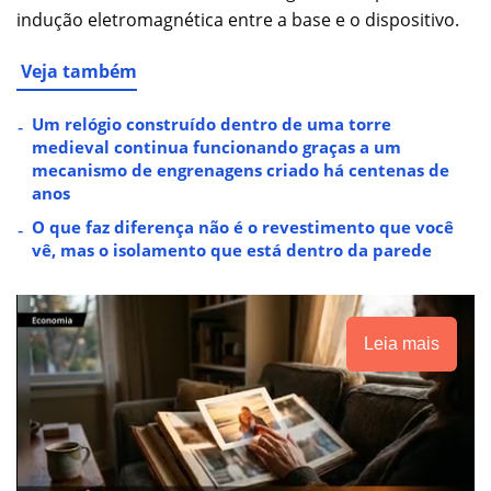
indução eletromagnética entre a base e o dispositivo.
Veja também
Um relógio construído dentro de uma torre
medieval continua funcionando graças a um
mecanismo de engrenagens criado há centenas de
anos
O que faz diferença não é o revestimento que você
vê, mas o isolamento que está dentro da parede
Leia mais